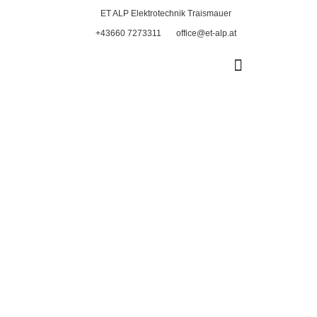
ET ALP Elektrotechnik Traismauer
+43660 7273311
office@et-alp.at